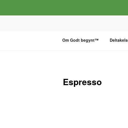
Gå
til
innhold
GODT BEGYNT
Om Godt begynt™
Deltakels
Espresso