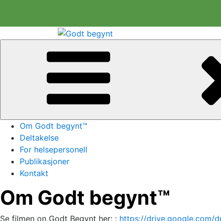
Gå
til
Godt begynt
innhold
Om Godt begynt™
Deltakelse
For helsepersonell
Publikasjoner
Kontakt
Om Godt begynt™
Se filmen on Godt Begynt her: :
https://drive.google.com