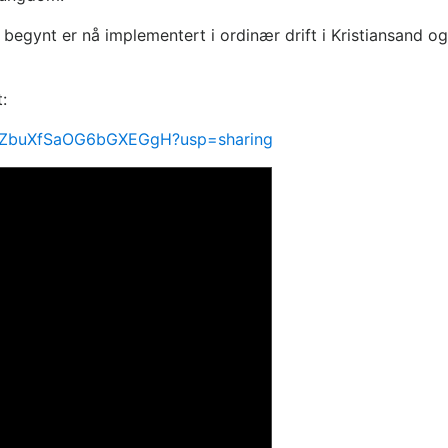
dt begynt er nå implementert i ordinær drift i Kristiansand
:
ps2ZbuXfSaOG6bGXEGgH?usp=sharing