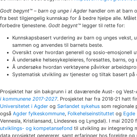
Godt begynt™ – barn og unge i Agder
handler om at barn og
fra best tilgjengelig kunnskap for å bedre hjelpe alle. Mål
forbedre tjenestene.
Godt begynt™
legger til rette for:
Kunnskapsbasert vurdering av barn og unges vekst, utv
sammen og anvendes til barnets beste.
Oversikt over hvordan generell og sosio-emosjonell ut
Å undersøke helsesykepleieres, foresattes, barns, og 
Å undersøke hvordan verktøyene påvirker arbeidsprose
Systematisk utvikling av tjenester og tiltak basert på
Prosjektet har sin bakgrunn i at daværende Aust- og Ves
i kommunene 2017-2027
. Prosjektet har fra 2018-21 hatt fi
Universitetet i Agder
og
Sørlandet sykehus
som regionale p
også
Agder fylkeskommune
,
Folkehelseinstituttet
og
Egde 
Vennesla, Kristiansand, Lindesnes og Lyngdal). I mai 2020 f
utviklings- og kompetansefond
til utvikling av integrerin
data prosjektet genererer, samt erfaringer hos foreldre o