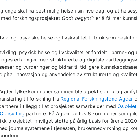
 unge skal ha best mulig helse i sin hverdag, og at helses
et med forskningsprosjektet
Godt begynt™
er å få mer kunns
ikling, psykiske helse og livskvalitet til bruk som beslutn
vikling, psykisk helse og livskvalitet er fordelt i barne- 
unges erfaringer med strukturerte og digitale kartleggingsv
sser og vurderinger og bidrar til tidligere kunnskapsbaser
 digital innovasjon og anvendelse av strukturerte og kvalite
t-Agder fylkeskommuner sammen ble utpekt som programfyl
nansiering til forskning fra
Regional Forskningsfond Agder
o
artnere i tillegg til at prosjektet samarbeider med
OsloMet
Consulting
partnere. På Agder deltok 8 kommuner som pilot
ikk prosjektet innvilget støtte på årlig basis for årene 202
g med journalsystemene i tjenesten, brukermedvirkning og ko
g ungdom.