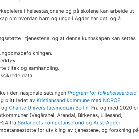
ykepleiere i helsestasjonene og på skolene kan arbeide ut
kap om hvordan barn og unge i Agder har det, og å
ingsstøtte i tjenestene, og at denne kunnskapen kan settes
og ungdomsbefolkningen.
erktøy.
te tiltak og samhandling.
tssikrede data.
ke i den nasjonale satsingen
Program for folkehelsearbeid
g blitt ledet av
Kristiansand kommune
med
NORCE
,
og
Charité Universitätsmedizin Berlin
. Fra og med 2020 er
kommuner (Vegårshei, Arendal, Birkenes, Lillesand,
0-24 fra
Sørlandets kompetansefond
og
Aust-Agder
mpetansestøtte for utvikling av tjenestene, og forskning på