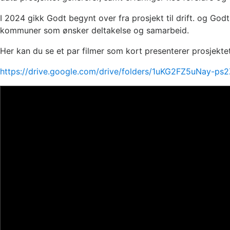
I 2024 gikk Godt begynt over fra prosjekt til drift. og Go
kommuner som ønsker deltakelse og samarbeid.
Her kan du se et par filmer som kort presenterer prosjektet
https://drive.google.com/drive/folders/1uKG2FZ5uNay-