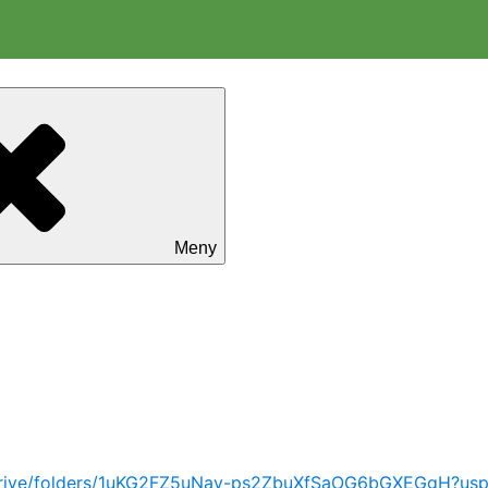
Meny
/drive/folders/1uKG2FZ5uNay-ps2ZbuXfSaOG6bGXEGgH?usp