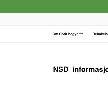
Gå
til
innhold
GODT BEGYNT
Om Godt begynt™
Deltakels
NSD_informasjo